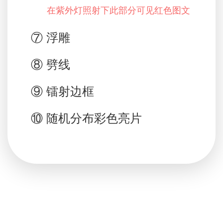
在紫外灯照射下此部分可见红色图文
⑦ 浮雕
⑧ 劈线
⑨ 镭射边框
⑩ 随机分布彩色亮片