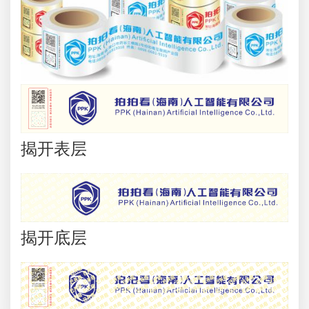
揭开表层
揭开底层