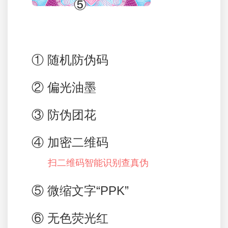
① 随机防伪码
② 偏光油墨
③ 防伪团花
④ 加密二维码
扫二维码智能识别查真伪
⑤ 微缩文字“PPK”
⑥ 无色荧光红